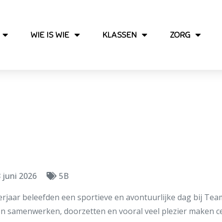
WIE IS WIE
KLASSEN
ZORG
hoolreis Teamadvent
 juni 2026
5B
eerjaar beleefden een sportieve en avontuurlijke dag bij Te
en samenwerken, doorzetten en vooral veel plezier maken c