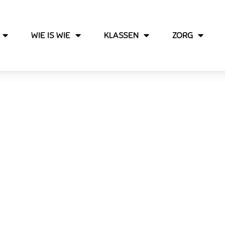
WIE IS WIE
KLASSEN
ZORG
Foto’s 4de Leerjaar