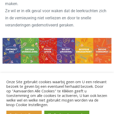
maken.
Ze wil er in elk geval voor waken dat de leerkrachten zich
in de vernieuwing niet verliezen en door te snelle
veranderingen gedemotiveerd geraken.
Onze Site gebruikt cookies waarbij geen om U een relevant
bezoek te geven bij een eventueel herhaald bezoek. Door
op "Aanvaarden Alle Cookies" te Klikken geeft u
toestemming om alle cookies te activeren, U kan ook kezen
©2026 - Gemeentelijke Basisschool De Pinte.
welke wel en welke niet gebruikt mogen worden via de
Polderbos 1, 9840 De Pinte
knop Cookie Instellingen.