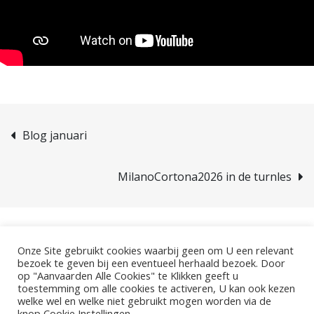
Blog januari
MilanoCortona2026 in de turnles
Onze Site gebruikt cookies waarbij geen om U een relevant
bezoek te geven bij een eventueel herhaald bezoek. Door
op "Aanvaarden Alle Cookies" te Klikken geeft u
toestemming om alle cookies te activeren, U kan ook kezen
©2026 - Gemeentelijke Basisschool De Pinte.
welke wel en welke niet gebruikt mogen worden via de
Polderbos 1, 9840 De Pinte
knop Cookie Instellingen.