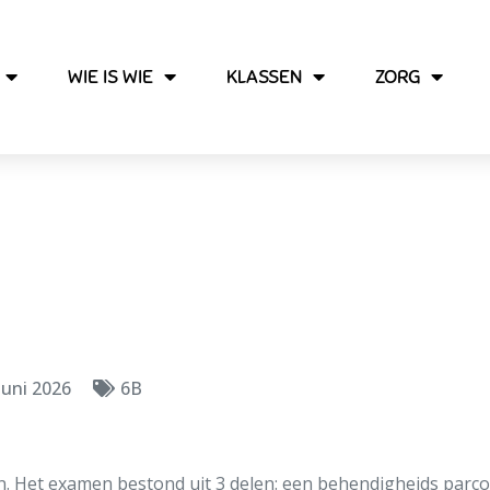
WIE IS WIE
KLASSEN
ZORG
Blog mei
juni 2026
6B
. Het examen bestond uit 3 delen: een behendigheids parcou