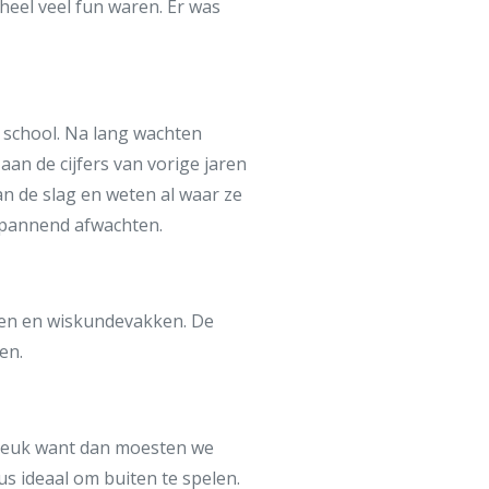
 heel veel fun waren. Er was
e school. Na lang wachten
an de cijfers van vorige jaren
an de slag en weten al waar ze
spannend afwachten.
ezen en wiskundevakken. De
men.
l leuk want dan moesten we
us ideaal om buiten te spelen.