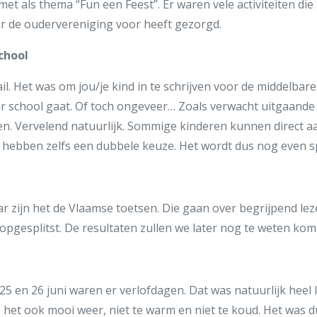
et als thema “Fun een Feest”. Er waren vele activiteiten die
r de oudervereniging voor heeft gezorgd.
chool
il. Het was om jou/je kind in te schrijven voor de middelbar
ar school gaat. Of toch ongeveer… Zoals verwacht uitgaande a
jen. Vervelend natuurlijk. Sommige kinderen kunnen direct a
 hebben zelfs een dubbele keuze. Het wordt dus nog even 
jaar zijn het de Vlaamse toetsen. Die gaan over begrijpend l
opgesplitst. De resultaten zullen we later nog te weten ko
25 en 26 juni waren er verlofdagen. Dat was natuurlijk hee
 het ook mooi weer, niet te warm en niet te koud. Het was d