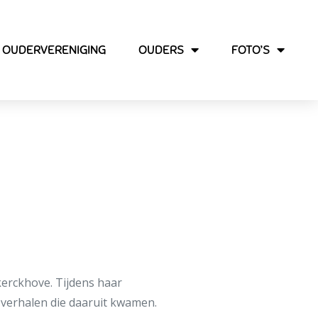
OUDERVERENIGING
OUDERS
FOTO’S
khove in de bib
erckhove. Tijdens haar
 verhalen die daaruit kwamen.