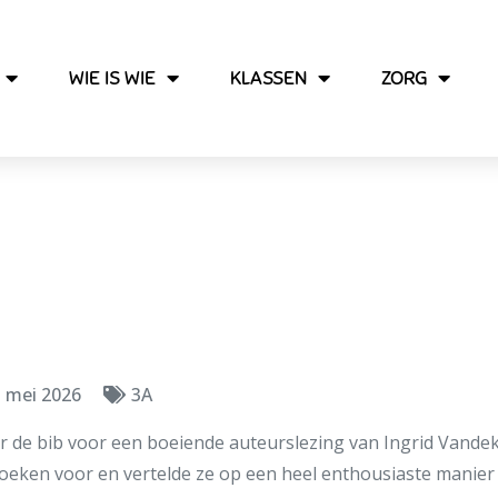
WIE IS WIE
KLASSEN
ZORG
met Ingrid Vandekerc
 mei 2026
3A
r de bib voor een boeiende auteurslezing van Ingrid Vandek
boeken voor en vertelde ze op een heel enthousiaste manier