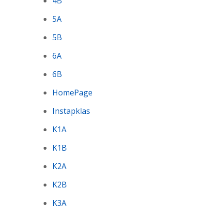
4B
5A
5B
6A
6B
HomePage
Instapklas
K1A
K1B
K2A
K2B
K3A