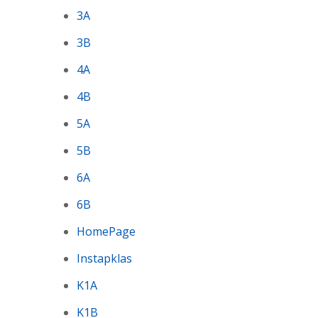
3A
3B
4A
4B
5A
5B
6A
6B
HomePage
Instapklas
K1A
K1B