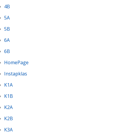
4B
5A
5B
6A
6B
HomePage
Instapklas
K1A
K1B
K2A
K2B
K3A