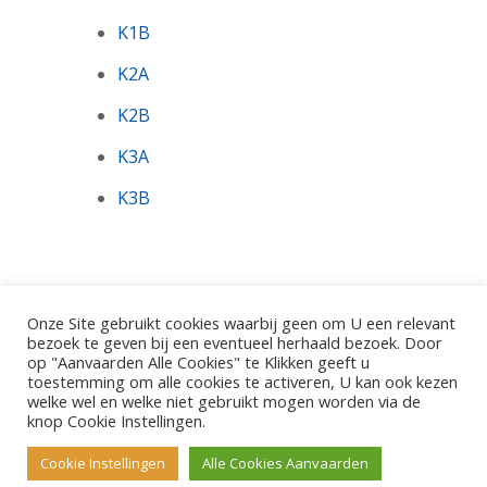
K1B
K2A
K2B
K3A
K3B
Onze Site gebruikt cookies waarbij geen om U een relevant
bezoek te geven bij een eventueel herhaald bezoek. Door
op "Aanvaarden Alle Cookies" te Klikken geeft u
toestemming om alle cookies te activeren, U kan ook kezen
©2026 - Gemeentelijke Basisschool De Pinte.
welke wel en welke niet gebruikt mogen worden via de
Polderbos 1, 9840 De Pinte
knop Cookie Instellingen.
Cookie Instellingen
Alle Cookies Aanvaarden