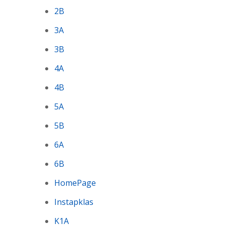
2B
3A
3B
4A
4B
5A
5B
6A
6B
HomePage
Instapklas
K1A