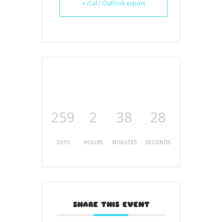
+ iCal / Outlook export
259
2
38
28
DAYS
HOURS
MINUTES
SECONDS
SHARE THIS EVENT