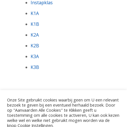
Instapklas
K1A
K1B
K2A
K2B
K3A
K3B
Onze Site gebruikt cookies waarbij geen om U een relevant
bezoek te geven bij een eventueel herhaald bezoek. Door
op "Aanvaarden Alle Cookies" te Klikken geeft u
toestemming om alle cookies te activeren, U kan ook kezen
©2026 - Gemeentelijke Basisschool De Pinte.
welke wel en welke niet gebruikt mogen worden via de
Polderbos 1, 9840 De Pinte
knop Cookie Instellingen.