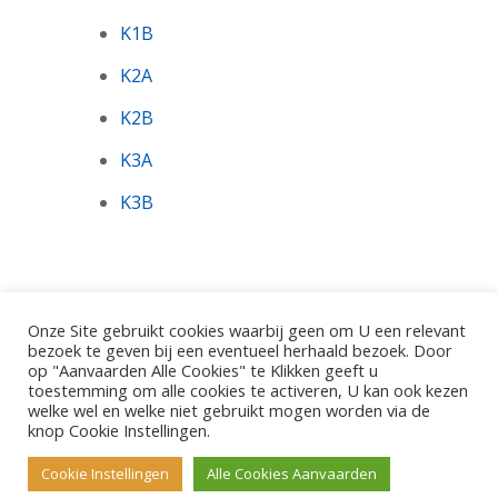
K1B
K2A
K2B
K3A
K3B
Onze Site gebruikt cookies waarbij geen om U een relevant
bezoek te geven bij een eventueel herhaald bezoek. Door
op "Aanvaarden Alle Cookies" te Klikken geeft u
toestemming om alle cookies te activeren, U kan ook kezen
©2026 - Gemeentelijke Basisschool De Pinte.
welke wel en welke niet gebruikt mogen worden via de
Polderbos 1, 9840 De Pinte
knop Cookie Instellingen.
Cookie Instellingen
Alle Cookies Aanvaarden