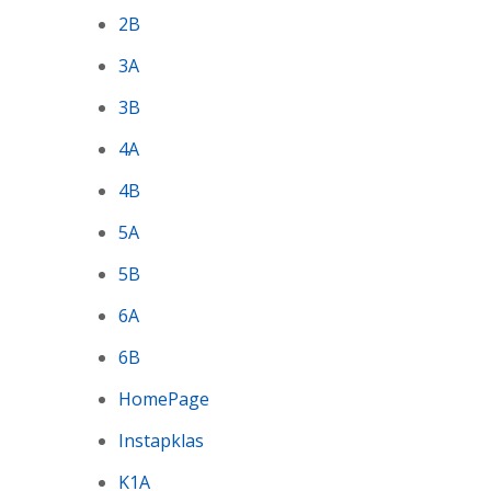
2B
3A
3B
4A
4B
5A
5B
6A
6B
HomePage
Instapklas
K1A