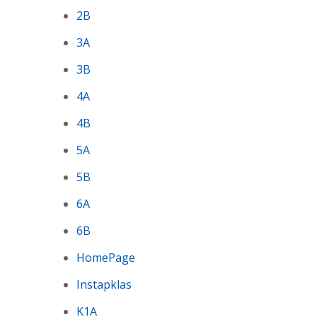
2B
3A
3B
4A
4B
5A
5B
6A
6B
HomePage
Instapklas
K1A