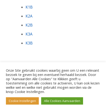
K1B
K2A
K2B
K3A
K3B
Onze Site gebruikt cookies waarbij geen om U een relevant
bezoek te geven bij een eventueel herhaald bezoek. Door
op "Aanvaarden Alle Cookies" te Klikken geeft u
toestemming om alle cookies te activeren, U kan ook kezen
©2026 - Gemeentelijke Basisschool De Pinte.
welke wel en welke niet gebruikt mogen worden via de
Polderbos 1, 9840 De Pinte
knop Cookie Instellingen.
Cookie Instellingen
Alle Cookies Aanvaarden