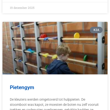
19 december 2025
K2A
Pietengym
De kleuters werden omgetoverd tot hulppieten. De
stoomboot was kapot, ze moesten de boten nu zelf vooruit
trekken en cadeautjes overbrengen, gelukkig hadden ze