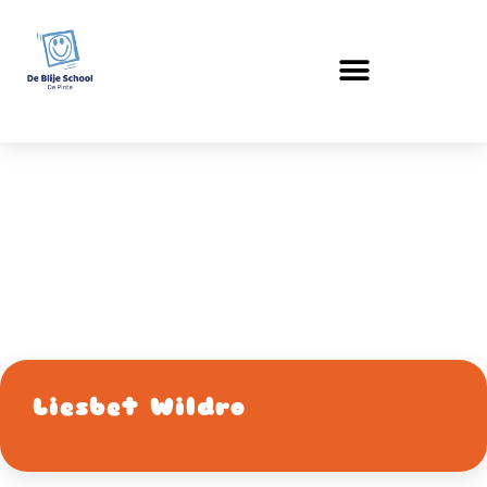
Bijzonder
leermeesters
Liesbet Wildro