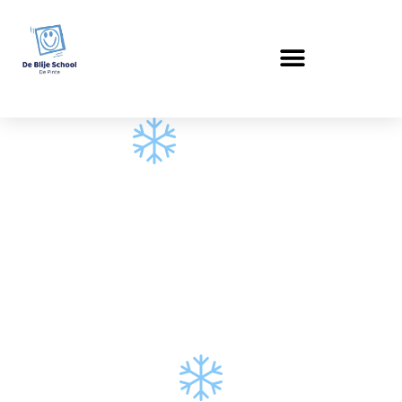
Een
sprookjesachtige
start van het
nieuwe jaar in de
derde kleuterklas