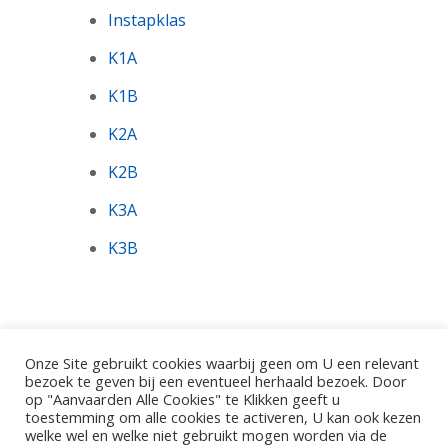
Instapklas
K1A
K1B
K2A
K2B
K3A
K3B
Onze Site gebruikt cookies waarbij geen om U een relevant
bezoek te geven bij een eventueel herhaald bezoek. Door
op "Aanvaarden Alle Cookies" te Klikken geeft u
toestemming om alle cookies te activeren, U kan ook kezen
©2026 - Gemeentelijke Basisschool De Pinte.
welke wel en welke niet gebruikt mogen worden via de
Polderbos 1, 9840 De Pinte