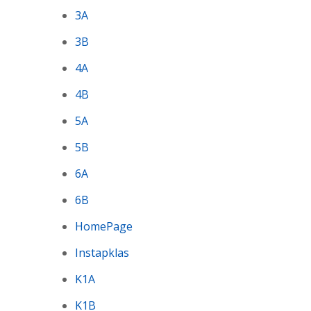
3A
3B
4A
4B
5A
5B
6A
6B
HomePage
Instapklas
K1A
K1B