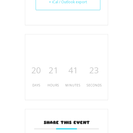
+ iCal / Outlook export
20
21
41
23
DAYS
HOURS
MINUTES
SECONDS
SHARE THIS EVENT