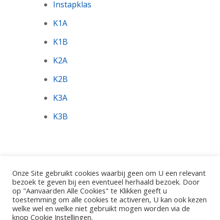
Instapklas
K1A
K1B
K2A
K2B
K3A
K3B
Onze Site gebruikt cookies waarbij geen om U een relevant
bezoek te geven bij een eventueel herhaald bezoek. Door
op "Aanvaarden Alle Cookies" te Klikken geeft u
toestemming om alle cookies te activeren, U kan ook kezen
©2026 - Gemeentelijke Basisschool De Pinte.
welke wel en welke niet gebruikt mogen worden via de
Polderbos 1, 9840 De Pinte
knop Cookie Instellingen.