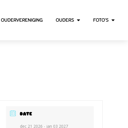
OUDERVERENIGING
OUDERS
FOTO’S
DATE
dec 21 2026
- jan 03 2027