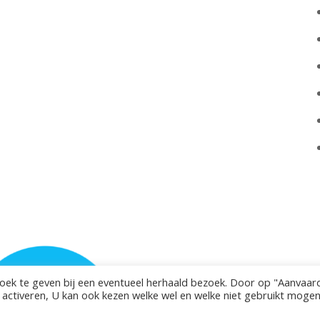
zoek te geven bij een eventueel herhaald bezoek. Door op "Aanvaar
e activeren, U kan ook kezen welke wel en welke niet gebruikt moge
elijke Basisschool De Pinte. Polderbos 1, 9840 De Pinte