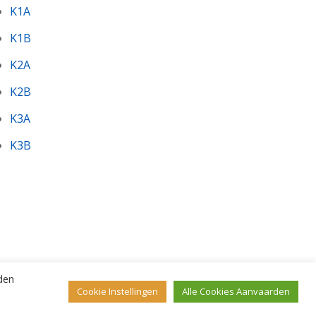
K1A
K1B
K2A
K2B
K3A
K3B
den
n
Cookie Instellingen
Alle Cookies Aanvaarden