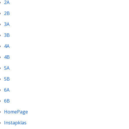
2A
2B
3A
3B
4A
4B
5A
5B
6A
6B
HomePage
Instapklas