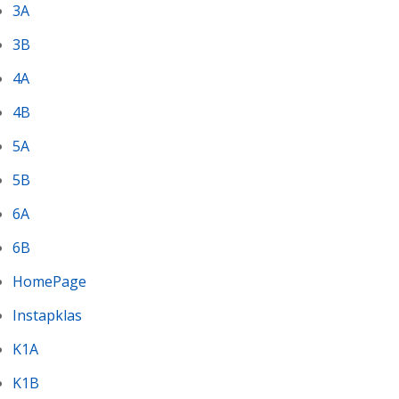
3A
3B
4A
4B
5A
5B
6A
6B
HomePage
Instapklas
K1A
K1B