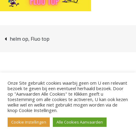
helm op, Fluo top
Onze Site gebruikt cookies waarbij geen om U een relevant
bezoek te geven bij een eventueel herhaald bezoek. Door
©2026 - Gemeentelijke Basisschool De Pinte.
op "Aanvaarden Alle Cookies" te Klikken geeft u
Polderbos 1, 9840 De Pinte
toestemming om alle cookies te activeren, U kan ook kezen
welke wel en welke niet gebruikt mogen worden via de
knop Cookie Instellingen.
Cookie Instellingen
Alle Cookies Aanvaarden