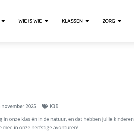
WIE IS WIE
KLASSEN
ZORG
kabouters en een le
ontdekkingen
4 november 2025
K3B
g in onze klas én in de natuur, en dat hebben jullie kindere
e mee in onze herfstige avonturen!