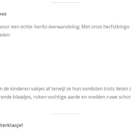
bos
 voor een echte
herfst-leerwandeling
. Met onze herfstbingo
elen:
de kinderen vakjes af terwijl ze hun vondsten trots lieten z
rende blaadjes, roken vochtige aarde en voelden ruwe scho
terklasje!