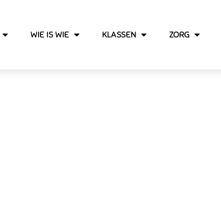
WIE IS WIE
KLASSEN
ZORG
Hendrik De Prins