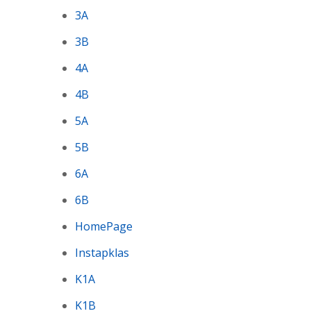
3A
3B
4A
4B
5A
5B
6A
6B
HomePage
Instapklas
K1A
K1B