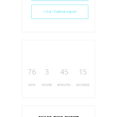
+ iCal / Outlook export
76
3
45
15
DAYS
HOURS
MINUTES
SECONDS